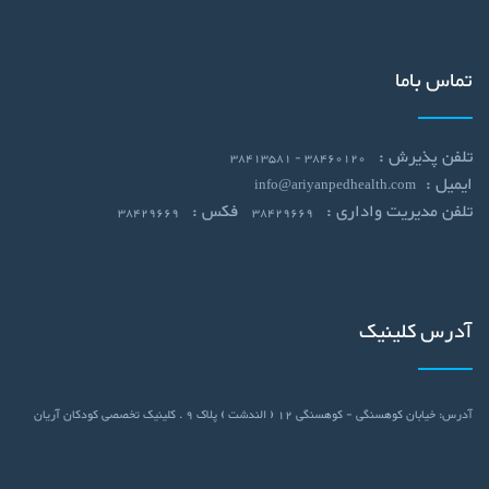
تماس باما
تلفن پذیرش :
38460120 - 38413581
ایمیل :
info@ariyanpedhealth.com
تلفن مدیریت واداری :
فکس :
38429669
38429669
آدرس کلینیک
آدرس: خیابان کوهسنگی - کوهسنگی 12 ( الندشت ) پلاک 9 . کلینیک تخصصی کودکان آریان