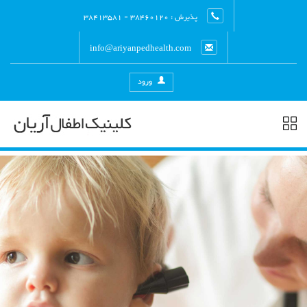
پذیرش : 38460120 - 38413581
info@ariyanpedhealth.com
ورود