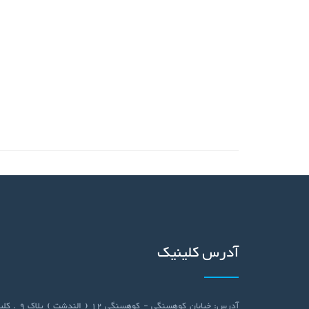
آدرس کلینیک
آدرس: خیابان کوهسنگی - کوهسنگی 12 