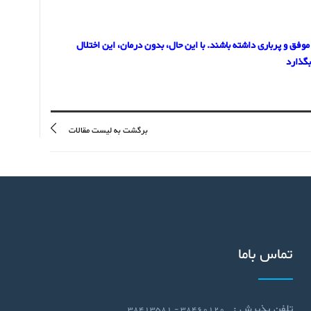
با تشخیص به‌موقع و درمان مناسب، بسیاری از کودکان مبتلا  می‌توانند زندگی موفق و پرباری داشته باشند. با این حال، بدون درمان، این اختلال 
بگذارد
برگشت به لیست مقالات
تماس باما
تلفن پذیرش :
38460120 - 38413581