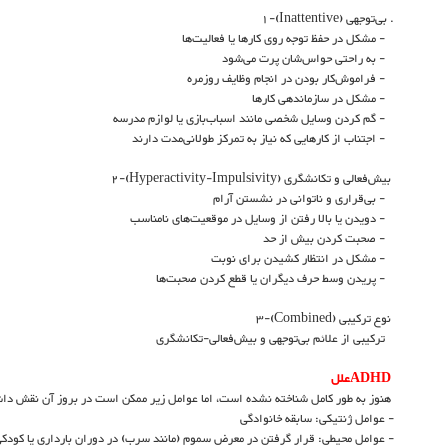
. بی‌توجهی (Inattentive)-1
- مشکل در حفظ توجه روی کارها یا فعالیت‌ها
- به راحتی حواس‌شان پرت می‌شود
- فراموش‌کار بودن در انجام وظایف روزمره
- مشکل در سازماندهی کارها
- گم کردن وسایل شخصی مانند اسباب‌بازی یا لوازم مدرسه
- اجتناب از کارهایی که نیاز به تمرکز طولانی‌مدت دارند
بیش‌فعالی و تکانشگری (Hyperactivity-Impulsivity)-2
- بی‌قراری و ناتوانی در نشستن آرام
- دویدن یا بالا رفتن از وسایل در موقعیت‌های نامناسب
- صحبت کردن بیش از حد
- مشکل در انتظار کشیدن برای نوبت
- پریدن وسط حرف دیگران یا قطع کردن صحبت‌ها
نوع ترکیبی (Combined)-3
ترکیبی از علائم بی‌توجهی و بیش‌فعالی-تکانشگری
ADHDعلل
هنوز به طور کامل شناخته نشده است، اما عوامل زیر ممکن است در بروز آن نقش داش
- عوامل ژنتیکی: سابقه خانوادگی
- عوامل محیطی: قرار گرفتن در معرض سموم (مانند سرب) در دوران بارداری یا کودک