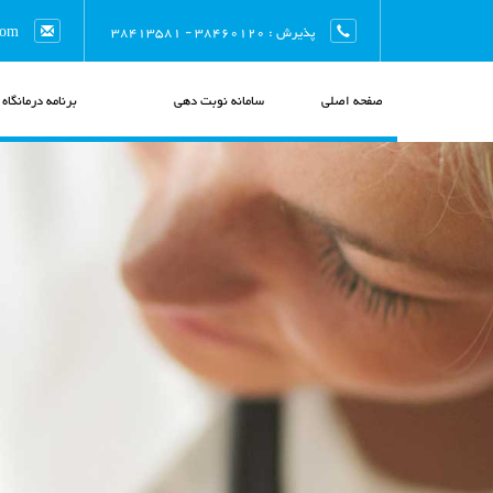
پذیرش : 38460120 - 38413581
com
صفحه اصلی
سامانه نوبت دهی
برنامه درمانگاه