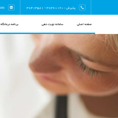
پذیرش : 38460120 - 38413581
com
صفحه اصلی
سامانه نوبت دهی
برنامه درمانگاه