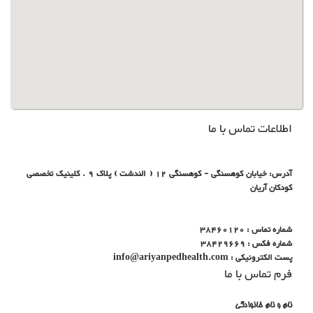
اطلاعات تماس با ما
آدرس: خیابان کوهسنگی - کوهسنگی 12 ( الندشت ) پلاک 9 . کلینیک تخصصی
کودکان آریان
شماره تماس : 38460120
شماره فکس : 38429669
پست الکترونیکی : info@ariyanpedhealth.com
فرم تماس با ما
نام و نام خانوادگی