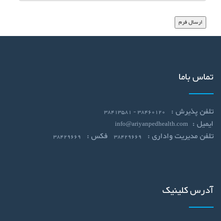
تماس باما
تلفن پذیرش :
38460120 - 38413581
ایمیل :
info@ariyanpedhealth.com
تلفن مدیریت واداری :
فکس :
38429669
38429669
آدرس کلینیک