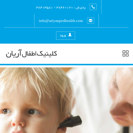
پذیرش : 38460120 - 38413581
info@ariyanpedhealth.com
ورود